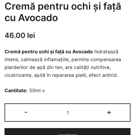
Cremă pentru ochi și față
cu Avocado
46.00
lei
Cremă pentru ochi și față cu Avocado
hidratează
intens, calmează inflamaţiile, permite compensarea
pierderilor de apă din ten, are calități nutritive,
cicatrizante, ajută în repararea pielii, efect antirid.
Cantitate:
50ml ℮
Cantitate
-
+
Cremă
pentru
ochi
ADAUGĂ ÎN COȘ