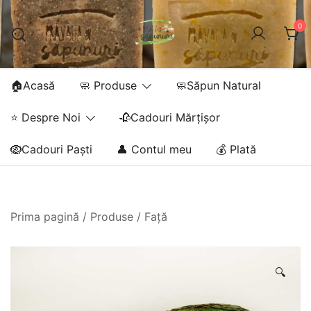
Sari
la
0
conținut
🏠Acasă
🧼 Produse
🧼Săpun Natural
⭐ Despre Noi
🥀Cadouri Mărțișor
🪺Cadouri Paști
👤 Contul meu
💰 Plată
Prima pagină
/
Produse
/
Față
🔍