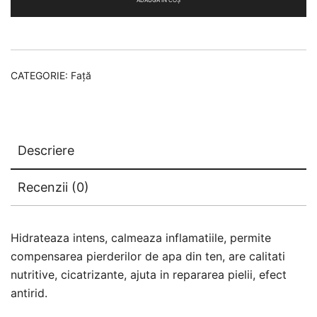
și
față
cu
Avocado
CATEGORIE:
Față
Descriere
Recenzii (0)
Hidrateaza intens, calmeaza inflamatiile, permite
compensarea pierderilor de apa din ten, are calitati
nutritive, cicatrizante, ajuta in repararea pielii, efect
antirid.