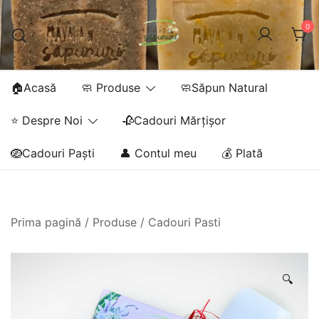
Sari
la
0
conținut
🏠Acasă
🧼 Produse
🧼Săpun Natural
⭐ Despre Noi
🥀Cadouri Mărțișor
🪺Cadouri Paști
👤 Contul meu
💰 Plată
Prima pagină
/
Produse
/
Cadouri Pasti
🔍