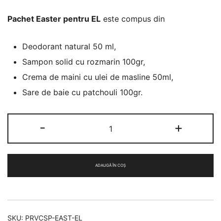
Pachet Easter pentru EL
este compus din
Deodorant natural 50 ml,
Sampon solid cu rozmarin 100gr,
Crema de maini cu ulei de masline 50ml,
Sare de baie cu patchouli 100gr.
Cantitate
-
+
Cadou
Easter
pentru
ADAUGĂ ÎN COȘ
EL
SKU:
PRVCSP-EAST-EL